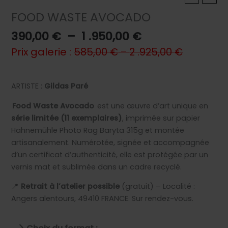
FOOD WASTE AVOCADO
Plage
390,00
€
–
1 .950,00
€
de
Prix galerie :
585,00
€
–
2 .925,00
€
prix :
390,00 €
à
ARTISTE :
Gildas Paré
1
Food Waste Avocado
est une œuvre d’art unique en
.950,00 €
série limitée (11 exemplaires)
, imprimée sur papier
Hahnemühle Photo Rag Baryta 315g et montée
artisanalement. Numérotée, signée et accompagnée
d’un certificat d’authenticité, elle est protégée par un
vernis mat et sublimée dans un cadre recyclé.
📍
Retrait à l’atelier possible
(gratuit) – Localité :
Angers alentours, 49410 FRANCE. Sur rendez-vous.