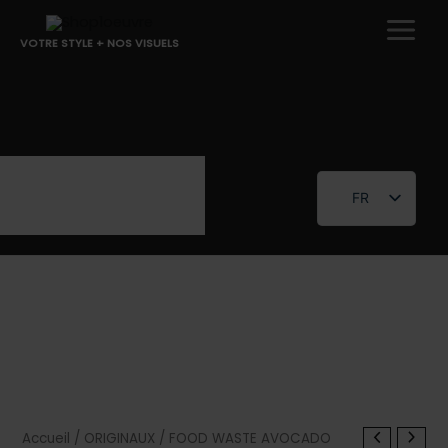
Aller
au
VOTRE STYLE + NOS VISUELS
contenu
FR
EN
Accueil
/
ORIGINAUX
/ FOOD WASTE AVOCADO