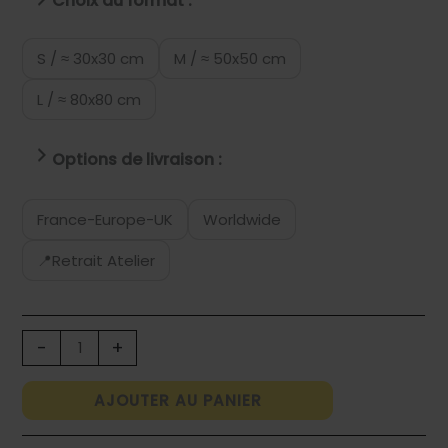
Choix du format :
S / ≈ 30x30 cm
M / ≈ 50x50 cm
L / ≈ 80x80 cm
Options de livraison :
France-Europe-UK
Worldwide
📍Retrait Atelier
quantité
-
+
de
FOOD
AJOUTER AU PANIER
WASTE
AVOCADO