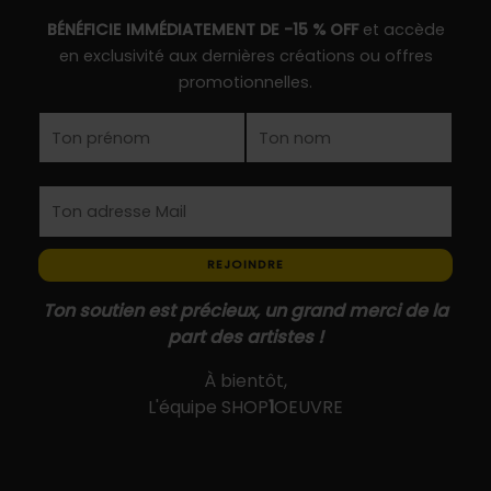
sur
page
BÉNÉFICIE IMMÉDIATEMENT DE -15 % OFF
et accède
la
du
en exclusivité aux dernières créations ou offres
page
produit
promotionnelles.
du
produit
REJOINDRE
Ton soutien est précieux, un grand merci de la
part des artistes !
À bientôt,
L'équipe SHOP
1
OEUVRE