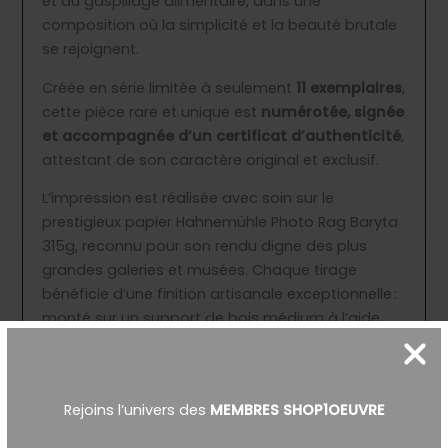
et du gaspillage alimentaire, dans une
composition où la simplicité et la beauté brutale
se rejoignent.
Créée en série limitée à seulement
11 exemplaires
,
cette pièce rare et unique est
numérotée, signée
et accompagnée d’un certificat d’authenticité
,
attestant de son caractère original et exclusif.
L’impression est réalisée avec soin sur le
prestigieux papier Hahnemühle Photo Rag Baryta
315g, reconnu pour son rendu digne des plus
grandes galeries et musées. Chaque tirage
bénéficie d’une finition artisanale exceptionnelle :
monté sur un support de bois médium à l’aide
d’une colle spéciale Beaux-Arts, puis protégé par
trois couches de vernis mat, garantissant une
durabilité optimale et une qualité visuelle proche
Rejoins l’univers des
MEMBRES SHOP1OEUVRE
d’une peinture.