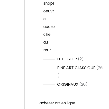
2
LE POSTER
2
p
FINE ART CLASSIQUE
26
r
2
o
6
2
ORIGINAUX
26
d
p
6
u
r
p
acheter art en ligne
i
o
r