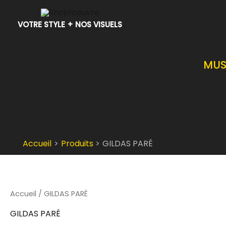
Aller
au
VOTRE STYLE + NOS VISUELS
contenu
MUS
Accueil
Produits
GILDAS PARÉ
Accueil
/ GILDAS PARÉ
GILDAS PARÉ