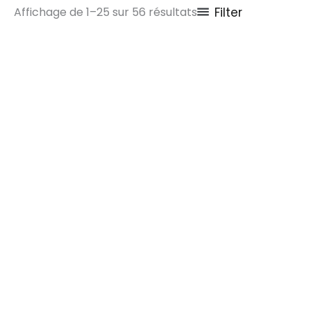
Affichage de 1–25 sur 56 résultats
Filter
GILDAS PARÉ
GILDAS PARÉ
ABONDANCE – corne
ABONDANCE