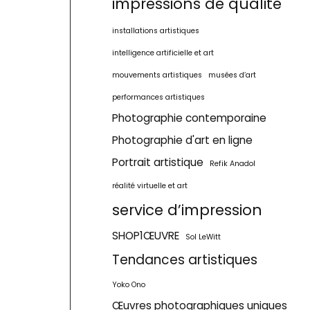
impressions de qualité
installations artistiques
intelligence artificielle et art
mouvements artistiques
musées d’art
performances artistiques
Photographie contemporaine
Photographie d'art en ligne
Portrait artistique
Refik Anadol
réalité virtuelle et art
service d’impression
SHOP1ŒUVRE
Sol LeWitt
Tendances artistiques
Yoko Ono
Œuvres photographiques uniques