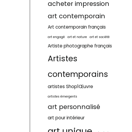
acheter impression
t
d
o
s
art contemporain
u
d
i
u
Art contemporain français
t
i
art engagé
art et nature
art et société
s
t
Artiste photographe français
du
s
Artistes
contemporains
artistes Shop1Œuvre
artistes émergents
art personnalisé
art pour intérieur
art unique