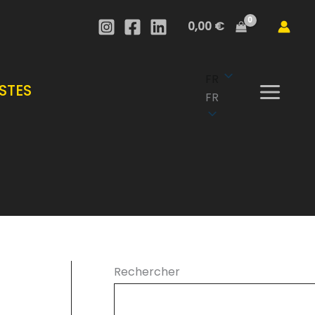
0,00
€
FR
STES
FR
Rechercher