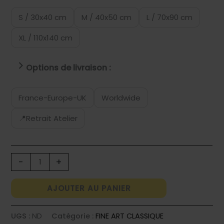
S / 30x40 cm
M / 40x50 cm
L / 70x90 cm
XL / 110x140 cm
Options de livraison :
France-Europe-UK
Worldwide
📍Retrait Atelier
quantité
-
+
de
ALCHIMIE
AJOUTER AU PANIER
UGS :
ND
Catégorie :
FINE ART CLASSIQUE