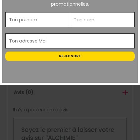
promotionnelles.
Dimensions
ND
S / 30×40 cm, M /
Format
40×50 cm, L / 70×90
cm, XL / 110×140 cm
France-Europe-UK,
REJOINDRE
Expédition
Worldwide, 📍Retrait
Atelier
Avis (0)
Il n’y a pas encore d’avis.
Soyez le premier à laisser votre
avis sur “ALCHIMIE”