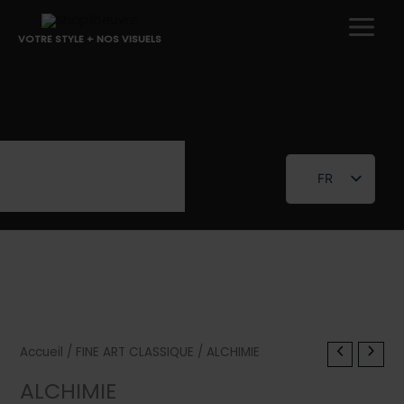
Aller
au
VOTRE STYLE + NOS VISUELS
contenu
FR
EN
Accueil
/
FINE ART CLASSIQUE
/ ALCHIMIE
ALCHIMIE