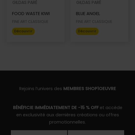
GILDAS PARÉ
GILDAS PARÉ
options
options
FOOD WASTE KIWI
BLUE ANGEL
peuvent
peuvent
être
être
FINE ART CLASSIQUE
FINE ART CLASSIQUE
choisies
choisies
Ce
Ce
Découvrir
Découvrir
sur
sur
produit
produit
la
la
a
a
page
page
plusieurs
plusieurs
du
du
variations.
variations.
produit
produit
Les
Les
options
options
peuvent
peuvent
être
être
Rejoins l’univers des
MEMBRES SHOP1OEUVRE
choisies
choisies
sur
sur
BÉNÉFICIE IMMÉDIATEMENT DE -15 % OFF
et accède
la
la
en exclusivité aux dernières créations ou offres
page
page
promotionnelles.
du
du
produit
produit