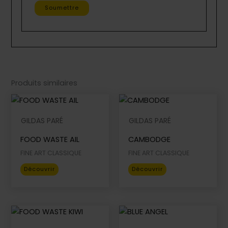
Produits similaires
GILDAS PARÉ
GILDAS PARÉ
FOOD WASTE AIL
CAMBODGE
FINE ART CLASSIQUE
FINE ART CLASSIQUE
Ce
Ce
Découvrir
Découvrir
produit
produit
a
a
plusieurs
plusieurs
variations.
variations.
Les
Les