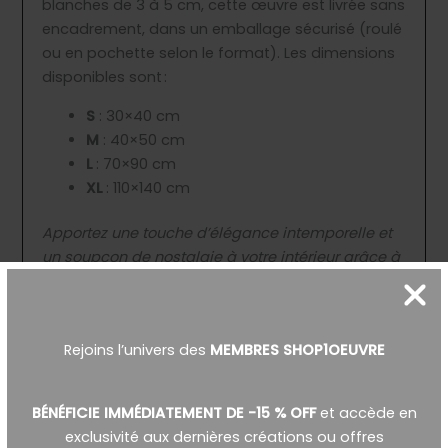
blanches de 3 à 5 cm, cette œuvre est livrée sans
encadrement, dans un emballage sécurisé (roulé
ou en pochette selon le format). Les dimensions
disponibles sont :
S
: 30×40 cm
M
: 40×50 cm
L
: 70×90 cm
XL
: 110×140 cm
Apportez une touche d’élégance intemporelle et
un soupçon de nostalgie à votre intérieur grâce à
cette œuvre, parfaite pour une cuisine
chaleureuse, une salle à manger conviviale ou un
espace créatif.
Rejoins l’univers des
MEMBRES SHOP1OEUVRE
BÉNÉFICIE IMMÉDIATEMENT DE -15 % OFF
et accède en
Informations complémentaires
exclusivité aux dernières créations ou offres