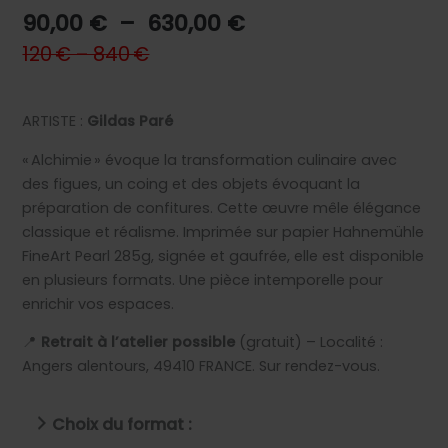
Plage
90,00
€
–
630,00
€
de
120 € – 840 €
prix :
90,00 €
à
ARTISTE :
Gildas Paré
630,00 €
« Alchimie » évoque la transformation culinaire avec
des figues, un coing et des objets évoquant la
préparation de confitures. Cette œuvre mêle élégance
classique et réalisme. Imprimée sur papier Hahnemühle
FineArt Pearl 285g, signée et gaufrée, elle est disponible
en plusieurs formats. Une pièce intemporelle pour
enrichir vos espaces.
📍
Retrait à l’atelier possible
(gratuit) – Localité :
Angers alentours, 49410 FRANCE. Sur rendez-vous.
Choix du format :