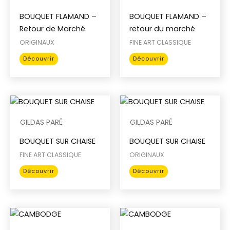
choisies
peuvent
BOUQUET FLAMAND –
BOUQUET FLAMAND –
sur
être
Retour de Marché
retour du marché
la
choisies
page
sur
ORIGINAUX
FINE ART CLASSIQUE
du
la
Ce
Ce
Découvrir
Découvrir
produit
page
produit
produit
du
a
a
produit
plusieurs
plusieurs
variations.
variations.
Les
Les
GILDAS PARÉ
GILDAS PARÉ
options
options
BOUQUET SUR CHAISE
BOUQUET SUR CHAISE
peuvent
peuvent
être
être
FINE ART CLASSIQUE
ORIGINAUX
choisies
choisies
Ce
Ce
Découvrir
Découvrir
sur
sur
produit
produit
la
la
a
a
page
page
plusieurs
plusieurs
du
du
variations.
variations.
produit
produit
Les
Les