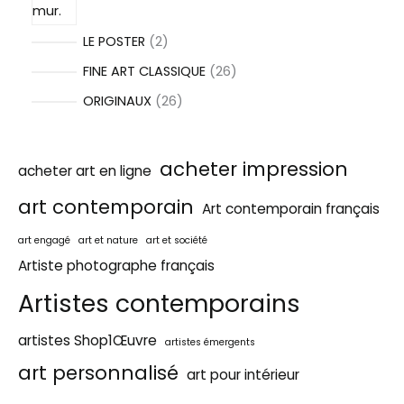
2
LE POSTER
2
p
2
FINE ART CLASSIQUE
26
r
6
2
ORIGINAUX
26
o
p
6
d
r
p
acheter impression
acheter art en ligne
u
o
r
i
d
art contemporain
o
Art contemporain français
t
u
d
art engagé
art et nature
art et société
s
i
u
Artiste photographe français
t
i
Artistes contemporains
s
t
s
artistes Shop1Œuvre
artistes émergents
art personnalisé
art pour intérieur