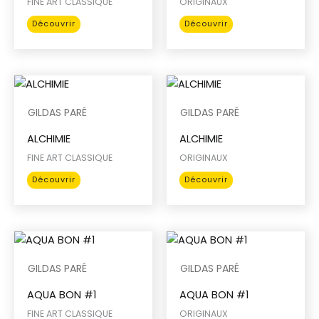
FINE ART CLASSIQUE
ORIGINAUX
Ce
Ce
Découvrir
Découvrir
produit
produit
a
a
plusieurs
plusieurs
variations.
variations.
Les
Les
GILDAS PARÉ
GILDAS PARÉ
options
options
ALCHIMIE
ALCHIMIE
peuvent
peuvent
être
être
FINE ART CLASSIQUE
ORIGINAUX
choisies
choisies
Ce
Ce
Découvrir
Découvrir
sur
sur
produit
produit
la
la
a
a
page
page
plusieurs
plusieurs
du
du
variations.
variations.
produit
produit
Les
Les
GILDAS PARÉ
GILDAS PARÉ
options
options
AQUA BON #1
AQUA BON #1
peuvent
peuvent
être
être
FINE ART CLASSIQUE
ORIGINAUX