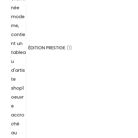
t
i
s
t
ÉDITION PRESTIGE
1