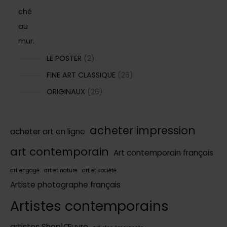
2
LE POSTER
2
p
2
FINE ART CLASSIQUE
26
r
6
2
ORIGINAUX
26
o
p
6
d
r
p
acheter impression
acheter art en ligne
u
o
r
i
d
art contemporain
o
Art contemporain français
t
u
d
art engagé
art et nature
art et société
s
i
u
Artiste photographe français
t
i
Artistes contemporains
s
t
s
artistes Shop1Œuvre