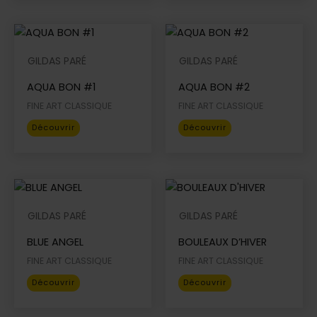
a
a
plusieurs
plusieurs
variations.
variations.
Les
Les
GILDAS PARÉ
GILDAS PARÉ
options
options
AQUA BON #1
AQUA BON #2
peuvent
peuvent
être
être
FINE ART CLASSIQUE
FINE ART CLASSIQUE
choisies
choisies
Ce
Ce
Découvrir
Découvrir
sur
sur
produit
produit
la
la
a
a
page
page
plusieurs
plusieurs
du
du
variations.
variations.
produit
produit
Les
Les
GILDAS PARÉ
GILDAS PARÉ
options
options
BLUE ANGEL
BOULEAUX D’HIVER
peuvent
peuvent
être
être
FINE ART CLASSIQUE
FINE ART CLASSIQUE
choisies
choisies
Ce
Ce
Découvrir
Découvrir
sur
sur
produit
produit
la
la
a
a