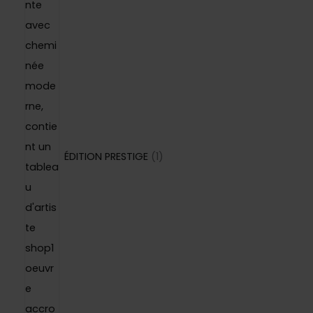
d
o
i
u
d
t
i
u
t
i
s
t
ÉDITION PRESTIGE
1