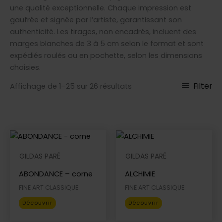
une qualité exceptionnelle. Chaque impression est
gaufrée et signée par l’artiste, garantissant son
authenticité. Les tirages, non encadrés, incluent des
marges blanches de 3 à 5 cm selon le format et sont
expédiés roulés ou en pochette, selon les dimensions
choisies.
Filter
Affichage de 1–25 sur 26 résultats
GILDAS PARÉ
GILDAS PARÉ
ABONDANCE – corne
ALCHIMIE
FINE ART CLASSIQUE
FINE ART CLASSIQUE
Ce
Ce
Découvrir
Découvrir
produit
produit