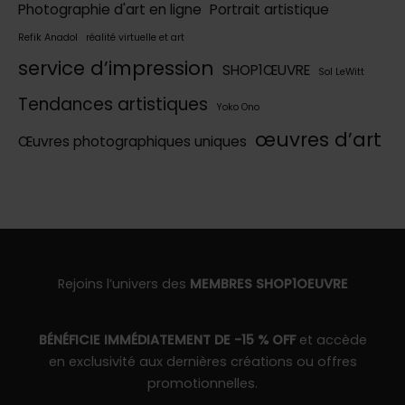
Photographie d'art en ligne
Portrait artistique
Refik Anadol
réalité virtuelle et art
service d’impression
SHOP1ŒUVRE
Sol LeWitt
Tendances artistiques
Yoko Ono
œuvres d’art
Œuvres photographiques uniques
Rejoins l’univers des
MEMBRES SHOP1OEUVRE
BÉNÉFICIE IMMÉDIATEMENT DE -15 % OFF
et accède
en exclusivité aux dernières créations ou offres
promotionnelles.