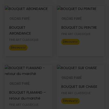
page
page
plusieurs
plusieurs
du
du
variations.
variations.
produit
produit
Les
Les
GILDAS PARÉ
GILDAS PARÉ
options
options
BOUQUET
BOUQUET DU PEINTRE
peuvent
peuvent
ABONDANCE
être
être
FINE ART CLASSIQUE
choisies
choisies
FINE ART CLASSIQUE
Ce
Découvrir
sur
sur
Ce
produit
Découvrir
la
la
produit
a
page
page
a
plusieurs
du
du
plusieurs
variations.
produit
produit
variations.
Les
Les
options
GILDAS PARÉ
options
peuvent
GILDAS PARÉ
BOUQUET SUR CHAISE
peuvent
être
BOUQUET FLAMAND –
être
choisies
FINE ART CLASSIQUE
retour du marché
choisies
sur
Ce
Découvrir
sur
la
FINE ART CLASSIQUE
produit