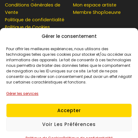
Conditions Générales de
Mon espace artiste
Vente
Membre Shop1oeuvre
Politique de confidentialité
Politique de Cookies
Gérer le consentement
CLIENT
Pour offrir les meilleures expériences, nous utilisons des
technologies telles que les cookies pour stocker et/ou accéder aux
informations des appareils. Le fait de consentir à ces technologies
nous permettra de traiter des données telles que le comportement
de navigation ou les ID uniques sur ce site. Le fait de ne pas
Contact
consentir ou de retirer son consentement peut avoir un effet négatif
Simulation chez vous
sur certaines caractéristiques et fonctions.
Mon compte
Gérer les services
Panier
Suivi de Commande
Accepter
Voir Les Préférences
© 2026 Shop1oeuvre. Powered by
gildaspare.com