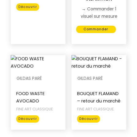
choisies
sur
Ce
sur
la
Découvrir
→ Commander 1
produit
la
page
visuel sur mesure
a
page
du
plusieurs
du
produit
Commander
variations.
produit
Les
options
peuvent
être
choisies
GILDAS PARÉ
GILDAS PARÉ
sur
la
page
FOOD WASTE
BOUQUET FLAMAND
du
AVOCADO
– retour du marché
produit
FINE ART CLASSIQUE
FINE ART CLASSIQUE
Ce
Ce
Découvrir
Découvrir
produit
produit
a
a