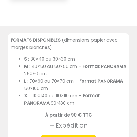
FORMATS DISPONIBLES
(dimensions papier avec
marges blanches)
S
: 30×40 ou 30×30 cm
M
: 40×50 ou 50×50 cm –
Format PANORAMA
25×50 cm
L
: 70×90 ou 70×70 cm –
Format PANORAMA
50×100 cm
XL
: 110×140 ou 110×110 cm –
Format
PANORAMA
90×180 cm
À partir de 90 € TTC
+ Expédition