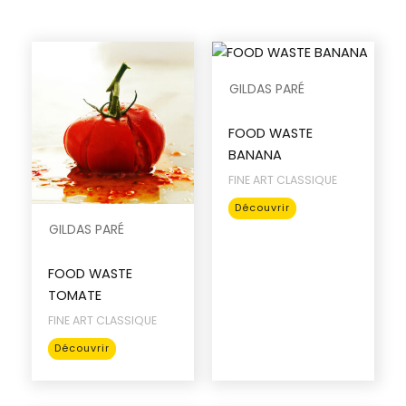
du
du
produit
produit
GILDAS PARÉ
FOOD WASTE
BANANA
FINE ART CLASSIQUE
Ce
Découvrir
produit
GILDAS PARÉ
a
plusieurs
FOOD WASTE
variations.
TOMATE
Les
FINE ART CLASSIQUE
options
Ce
Découvrir
peuvent
produit
être
a
choisies