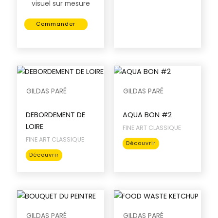
page
la
visuel sur mesure
a
du
page
plusieurs
produit
du
Commander
variations.
produit
Les
options
peuvent
être
GILDAS PARÉ
GILDAS PARÉ
choisies
sur
la
DEBORDEMENT DE
AQUA BON #2
page
LOIRE
FINE ART CLASSIQUE
du
FINE ART CLASSIQUE
Ce
Découvrir
produit
Ce
produit
Découvrir
produit
a
a
plusieurs
plusieurs
variations.
variations.
Les
Les
options
GILDAS PARÉ
GILDAS PARÉ