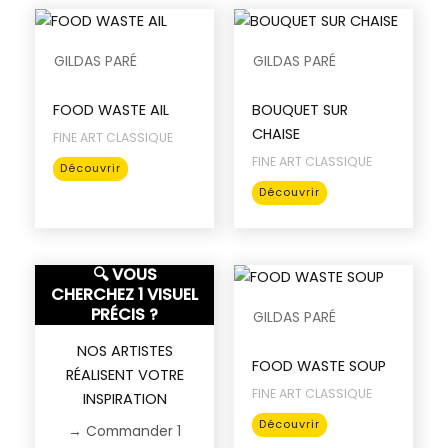
plusieurs
sur
variations.
la
Les
GILDAS PARÉ
GILDAS PARÉ
page
options
du
peuvent
FOOD WASTE AIL
BOUQUET SUR
produit
être
CHAISE
FINE ART CLASSIQUE
choisies
FINE ART CLASSIQUE
Ce
sur
Découvrir
produit
Ce
la
Découvrir
a
produit
page
plusieurs
a
du
variations.
plusieurs
produit
🔍 VOUS
Les
variations.
CHERCHEZ 1 VISUEL
options
Les
PRÉCIS ?
GILDAS PARÉ
peuvent
options
NOS ARTISTES
être
peuvent
FOOD WASTE SOUP
RÉALISENT VOTRE
choisies
être
FINE ART CLASSIQUE
INSPIRATION
sur
choisies
Ce
la
sur
Découvrir
→ Commander 1
produit