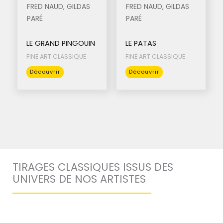
FRED NAUD, GILDAS
FRED NAUD, GILDAS
PARÉ
PARÉ
LE GRAND PINGOUIN
LE PATAS
FINE ART CLASSIQUE
FINE ART CLASSIQUE
Ce
Ce
Découvrir
Découvrir
produit
produit
a
a
plusieurs
plusieurs
variations.
variations.
Les
Les
options
options
peuvent
peuvent
TIRAGES CLASSIQUES ISSUS DES
être
être
UNIVERS DE NOS ARTISTES
choisies
choisies
sur
sur
la
la
page
page