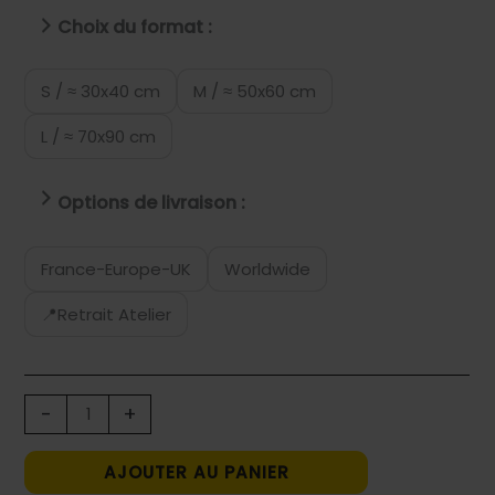
Choix du format :
S / ≈ 30x40 cm
M / ≈ 50x60 cm
L / ≈ 70x90 cm
Options de livraison :
France-Europe-UK
Worldwide
📍Retrait Atelier
quantité
-
+
de
BLUE
AJOUTER AU PANIER
ANGEL