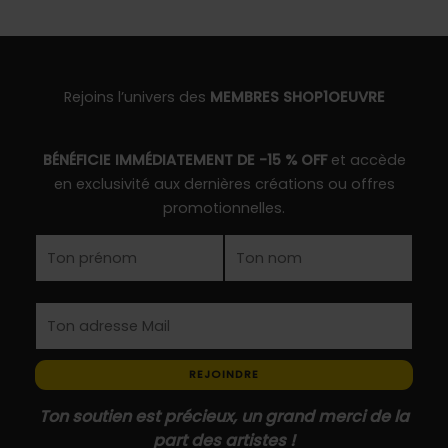
Les
options
options
peuvent
peuvent
être
être
choisies
Rejoins l’univers des
MEMBRES SHOP1OEUVRE
choisies
sur
sur
la
BÉNÉFICIE IMMÉDIATEMENT DE -15 % OFF
et accède
la
page
en exclusivité aux dernières créations ou offres
page
du
promotionnelles.
du
produit
produit
REJOINDRE
Ton soutien est précieux, un grand merci de la
part des artistes !