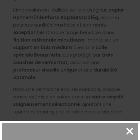
L’impression est réalisée sur le prestigieux
papier
Hahnemühle Photo Rag Baryta 315g
, reconnu
pour ses qualités muséales et son
rendu
exceptionnel
. Chaque tirage bénéficie d’une
finition artisanale minutieuse
: monté sur un
support en bois médium
avec une
colle
spéciale Beaux-Arts
, puis protégé par
trois
couches de vernis mat
, assurant une
profondeur visuelle unique
et une
durabilité
optimale
.
Dans une démarche éco-responsable, chaque
œuvre est mise en valeur dans un
cadre recyclé
soigneusement sélectionné
, ajoutant une
touche authentique et durable à cette création.
Formats disponibles
:
S
: ≈ 30×40 cm
M
: ≈ 50×60 cm