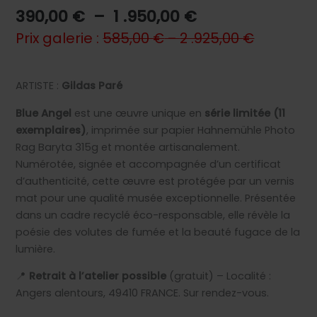
Plage
390,00
€
–
1 .950,00
€
de
Prix galerie :
585,00
€
–
2 .925,00
€
prix :
390,00 €
à
ARTISTE :
Gildas Paré
1
Blue Angel
est une œuvre unique en
série limitée (11
.950,00 €
exemplaires)
, imprimée sur papier Hahnemühle Photo
Rag Baryta 315g et montée artisanalement.
Numérotée, signée et accompagnée d’un certificat
d’authenticité, cette œuvre est protégée par un vernis
mat pour une qualité musée exceptionnelle. Présentée
dans un cadre recyclé éco-responsable, elle révèle la
poésie des volutes de fumée et la beauté fugace de la
lumière.
📍
Retrait à l’atelier possible
(gratuit) – Localité :
Angers alentours, 49410 FRANCE. Sur rendez-vous.