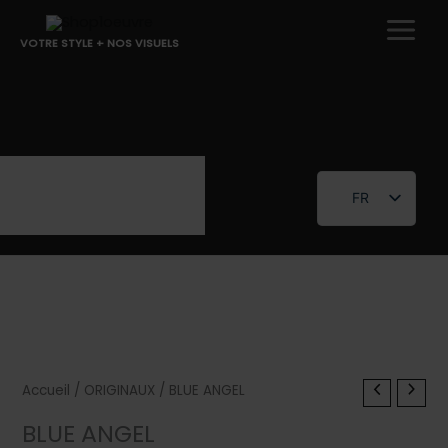
Aller
au
VOTRE STYLE + NOS VISUELS
contenu
FR
EN
Accueil
/
ORIGINAUX
/ BLUE ANGEL
BLUE ANGEL