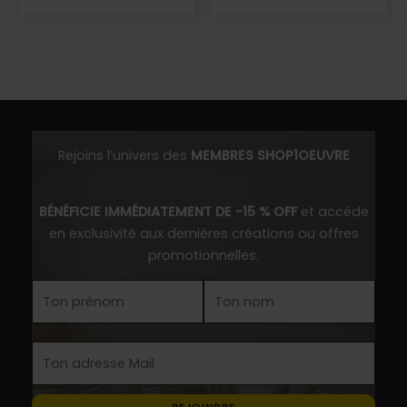
a
a
plusieurs
plusieurs
variations.
variations.
Les
Les
options
options
peuvent
peuvent
être
être
Rejoins l’univers des
MEMBRES SHOP1OEUVRE
choisies
choisies
sur
sur
BÉNÉFICIE IMMÉDIATEMENT DE -15 % OFF
et accède
la
la
en exclusivité aux dernières créations ou offres
page
page
promotionnelles.
du
du
produit
produit