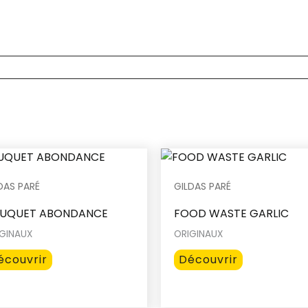
DAS PARÉ
GILDAS PARÉ
UQUET ABONDANCE
FOOD WASTE GARLIC
GINAUX
ORIGINAUX
Ce
Ce
écouvrir
Découvrir
produit
produit
a
a
plusieurs
plusieurs