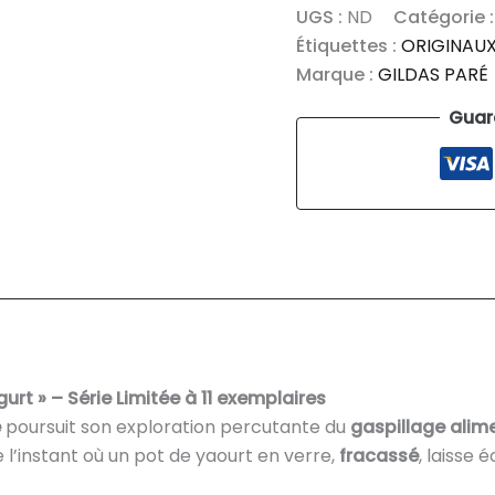
FOOD
UGS :
ND
Catégorie 
WASTE
Étiquettes :
ORIGINAU
YOGURT
Marque :
GILDAS PARÉ
Guar
rt » – Série Limitée à 11 exemplaires
é
poursuit son exploration percutante du
gaspillage alime
l’instant où un pot de yaourt en verre,
fracassé
, laisse