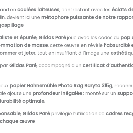
pand en
coulées laiteuses
, contrastant avec les
éclats de
n, devient ici une
métaphore puissante de notre rapport
 gaspillage
.
liste et épurée
,
Gildas Paré
joue avec les codes du
pop a
nsommation de masse
, cette œuvre en révèle
l’absurdité 
ommer et jeter
, tout en insufflant à l’image une
esthétiq
par
Gildas Paré
, accompagné d’un
certificat d’authenti
gieux
papier Hahnemühle Photo Rag Baryta 315g
, reconn
anale ajoute une
profondeur inégalée
: monté sur un
suppo
durabilité optimale
.
ponsable
,
Gildas Paré
privilégie l’utilisation de
cadres rec
à chaque œuvre
.