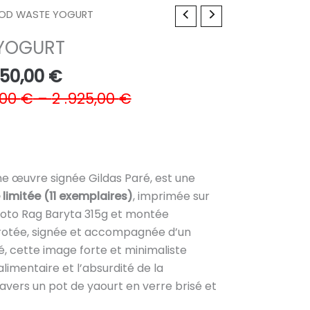
OD WASTE YOGURT
YOGURT
Plage
950,00
€
de
,00
€
–
2 .925,00
€
prix :
390,00 €
à
1
une œuvre signée Gildas Paré, est une
.950,00 €
limitée (11 exemplaires)
, imprimée sur
oto Rag Baryta 315g et montée
rotée, signée et accompagnée d’un
té, cette image forte et minimaliste
limentaire et l’absurdité de la
vers un pot de yaourt en verre brisé et