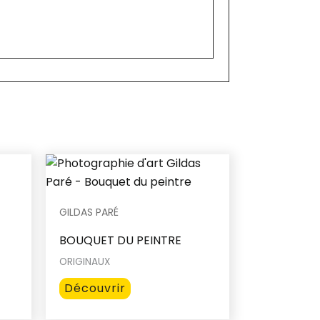
GILDAS PARÉ
BOUQUET DU PEINTRE
ORIGINAUX
Ce
Découvrir
produit
a