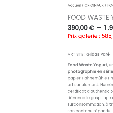
Accueil
/
ORIGINAUX
/ FO
FOOD WASTE 
390,00
€
–
1 .
Prix galerie :
585
ARTISTE :
Gildas Paré
Food Waste Yogurt
, 
photographie en série 
papier Hahnemühle Ph
artisanalement. Numé
certificat d’authentici
dénonce le gaspillage a
surconsommation, à tra
son contenu répandu.