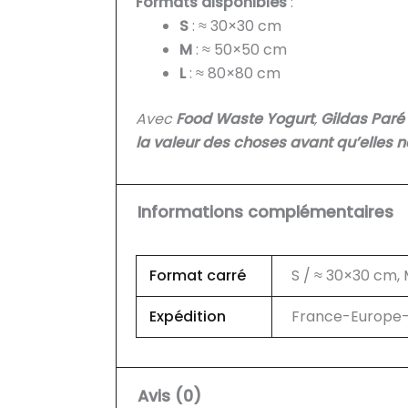
Formats disponibles
:
S
: ≈ 30×30 cm
M
: ≈ 50×50 cm
L
: ≈ 80×80 cm
Avec
Food Waste Yogurt
,
Gildas Paré
la valeur des choses avant qu’elles 
Informations complémentaires
Format carré
S / ≈ 30×30 cm,
Expédition
France-Europe-U
Avis (0)