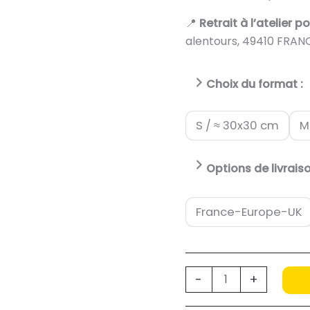
📍
Retrait à l’atelier p
alentours, 49410 FRANC
Choix du format :
S / ≈ 30x30 cm
M
Options de livraiso
France-Europe-UK
quantité
-
+
de