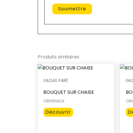
Produits similaires
GILDAS PARÉ
GIL
BOUQUET SUR CHAISE
BO
ORIGINAUX
ORI
Ce
Découvrir
D
produit
a
plusieurs