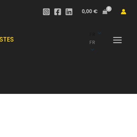
0,00
€
FR
STES
FR