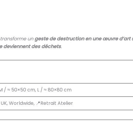
transforme un
geste de destruction en une œuvre d’art 
ne deviennent des déchets
.
 M / ≈ 50×50 cm, L / ≈ 80×80 cm
K, Worldwide, 📍Retrait Atelier