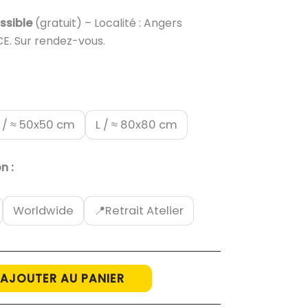
ossible
(gratuit) – Localité : Angers
E. Sur rendez-vous.
 / ≈ 50x50 cm
L / ≈ 80x80 cm
n :
Worldwide
📍Retrait Atelier
AJOUTER AU PANIER