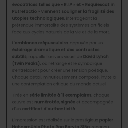
évocatrices telles que « R.I.P » et « Requiescat in
Putrefactio » viennent souligner la fragilité des
utopies technologiques
, interrogeant la
prétendue immortalité des systèmes artificiels
face aux cycles naturels de la vie et de la mort.
L’
ambiance crépusculaire
, appuyée par un
éclairage dramatique et des contrastes
subtils
, rappelle l’univers visuel de
David Lynch
(Twin Peaks)
, où l’étrange et le symbolique
s’entrelacent pour créer une tension poétique.
Chaque détail, minutieusement composé, invite à
une contemplation critique du monde actuel.
Tirée en
série limitée à 11 exemplaires
, chaque
œuvre est
numérotée, signée
et accompagnée
d’un
certificat d’authenticité
.
L’impression est réalisée sur le prestigieux
papier
Hahnemühle Photo Rag Baryta 315g
, reconnu