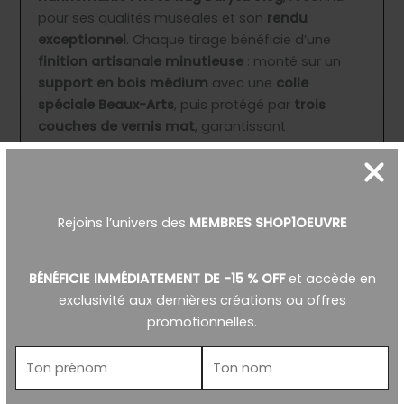
pour ses qualités muséales et son
rendu
exceptionnel
. Chaque tirage bénéficie d’une
finition artisanale minutieuse
: monté sur un
support en bois médium
avec une
colle
spéciale Beaux-Arts
, puis protégé par
trois
couches de vernis mat
, garantissant
profondeur visuelle et durabilité optimale
.
Dans une démarche éco-responsable, chaque
œuvre est mise en valeur dans un
cadre recyclé
Rejoins l’univers des
MEMBRES SHOP1OEUVRE
soigneusement sélectionné
, ajoutant une
dimension authentique et durable
à cette
création.
BÉNÉFICIE IMMÉDIATEMENT DE -15 % OFF
et accède en
exclusivité aux dernières créations ou offres
Formats disponibles
:
promotionnelles.
S
: ≈ 30×30 cm
M
: ≈ 50×50 cm
L
: ≈ 80×80 cm