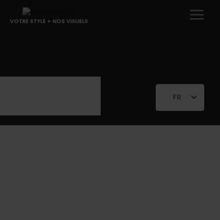
Aller
au
VOTRE STYLE + NOS VISUELS
contenu
FR
EN