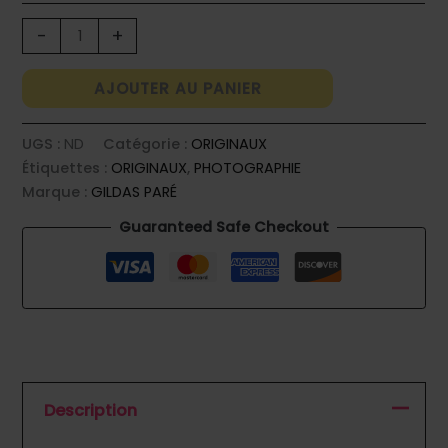
quantité
-
+
de
MONDIALISATION
AJOUTER AU PANIER
HEUREUSE
UGS :
ND
Catégorie :
ORIGINAUX
Étiquettes :
ORIGINAUX
,
PHOTOGRAPHIE
Marque :
GILDAS PARÉ
Guaranteed Safe Checkout
Description