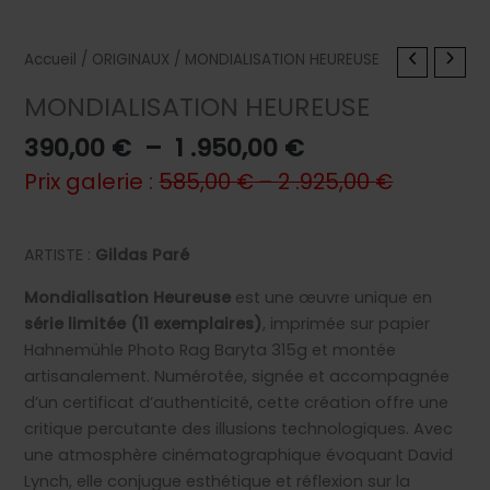
Accueil
/
ORIGINAUX
/ MONDIALISATION HEUREUSE
MONDIALISATION HEUREUSE
Plage
390,00
€
–
1 .950,00
€
de
Prix galerie :
585,00
€
–
2 .925,00
€
prix :
390,00 €
à
ARTISTE :
Gildas Paré
1
Mondialisation Heureuse
est une œuvre unique en
.950,00 €
série limitée (11 exemplaires)
, imprimée sur papier
Hahnemühle Photo Rag Baryta 315g et montée
artisanalement. Numérotée, signée et accompagnée
d’un certificat d’authenticité, cette création offre une
critique percutante des illusions technologiques. Avec
une atmosphère cinématographique évoquant David
Lynch, elle conjugue esthétique et réflexion sur la