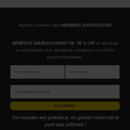
produit
Les
Les
options
options
peuvent
peuvent
être
être
Rejoins l’univers des
MEMBRES SHOP1OEUVRE
choisies
choisies
sur
sur
BÉNÉFICIE IMMÉDIATEMENT DE -15 % OFF
et accède
la
la
en exclusivité aux dernières créations ou offres
page
page
promotionnelles.
du
du
produit
produit
REJOINDRE
Ton soutien est précieux, un grand merci de la
part des artistes !