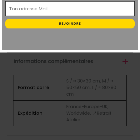
Avec
« Mondialisation Heureuse »
, l’artiste nous
confronte à une scène où
la modernité et le
virtuel vacillent face à l’inévitable retour du
REJOINDRE
tangible
. Une
œuvre puissante et visionnaire
, qui
interroge notre époque avec une profondeur
saisissante.
Informations complémentaires
S / ≈ 30×30 cm, M / ≈
Format carré
50×50 cm, L / ≈ 80×80
cm
France-Europe-UK,
Expédition
Worldwide, 📍Retrait
Atelier