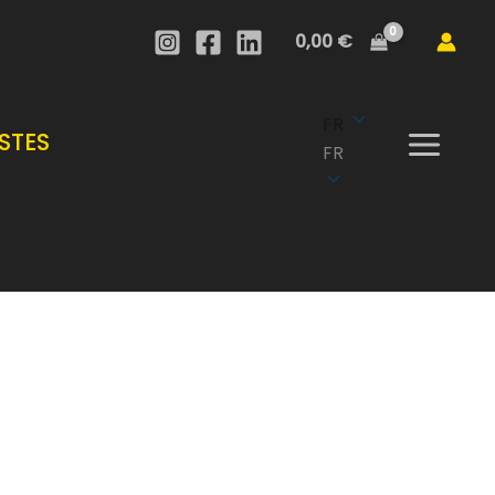
390,00 €
0,00
€
à
1
.950,00 €
FR
STES
FR