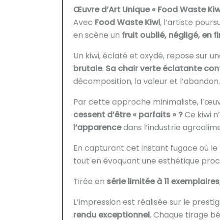
Œuvre d’Art Unique « Food Waste Kiwi 
Avec
Food Waste Kiwi
, l’artiste pour
en scène un
fruit oublié, négligé, en f
Un kiwi, éclaté et oxydé, repose sur 
brutale
.
Sa chair verte éclatante co
décomposition, la valeur et l’abandon.
Par cette approche minimaliste, l’œuv
cessent d’être « parfaits » ?
Ce kiwi n’
l’apparence
dans l’industrie agroalime
En capturant cet instant fugace où le 
tout en évoquant une esthétique pro
Tirée en
série limitée à 11 exemplaires
L’impression est réalisée sur le presti
rendu exceptionnel
. Chaque tirage bé