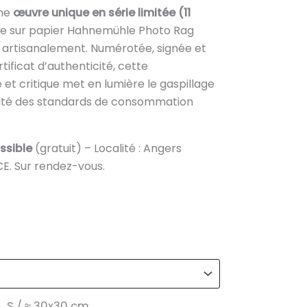
1
ne
œuvre unique en série limitée (11
.950,00 €
ée sur papier Hahnemühle Photo Rag
 artisanalement. Numérotée, signée et
ficat d’authenticité, cette
et critique met en lumière le gaspillage
rdité des standards de consommation
ossible
(gratuit) – Localité : Angers
E. Sur rendez-vous.
S / ≈ 30x30 cm