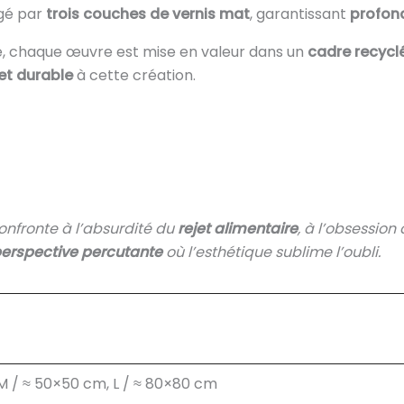
égé par
trois couches de vernis mat
, garantissant
profond
 chaque œuvre est mise en valeur dans un
cadre recycl
et durable
à cette création.
 confronte à l’absurdité du
rejet alimentaire
, à l’obsession
erspective percutante
où l’esthétique sublime l’oubli.
 M / ≈ 50×50 cm, L / ≈ 80×80 cm