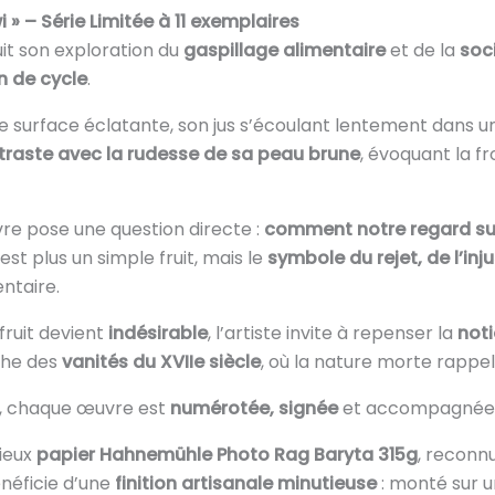
» – Série Limitée à 11 exemplaires
suit son exploration du
gaspillage alimentaire
et de la
soc
in de cycle
.
une surface éclatante, son jus s’écoulant lentement dans 
ntraste avec la rudesse de sa peau brune
, évoquant la fr
re pose une question directe :
comment notre regard sur 
est plus un simple fruit, mais le
symbole du rejet, de l’inj
ntaire.
fruit devient
indésirable
, l’artiste invite à repenser la
noti
che des
vanités du XVIIe siècle
, où la nature morte rappell
, chaque œuvre est
numérotée, signée
et accompagnée
gieux
papier Hahnemühle Photo Rag Baryta 315g
, reconn
néficie d’une
finition artisanale minutieuse
: monté sur 