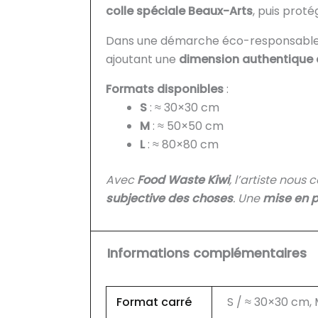
colle spéciale Beaux-Arts
, puis prot
Dans une démarche éco-responsable,
ajoutant une
dimension authentique 
Formats disponibles
:
S
: ≈ 30×30 cm
M
: ≈ 50×50 cm
L
: ≈ 80×80 cm
Avec
Food Waste Kiwi
, l’artiste nous
subjective des choses
. Une
mise en p
Informations complémentaires
Format carré
S / ≈ 30×30 cm,