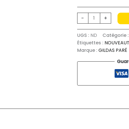
quantité
-
+
de
FOOD
UGS :
ND
Catégorie 
WASTE
Étiquettes :
NOUVEAUT
KIWI
Marque :
GILDAS PARÉ
Guar