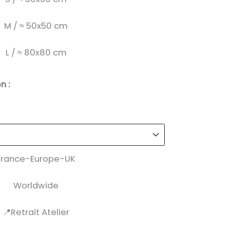
M / ≈ 50x50 cm
L / ≈ 80x80 cm
n :
France-Europe-UK
Worldwide
📍Retrait Atelier