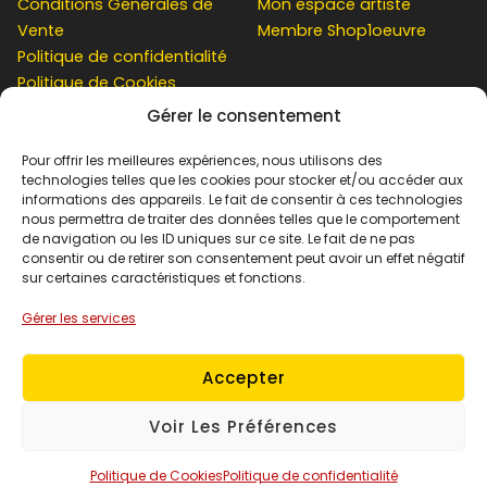
Conditions Générales de
Mon espace artiste
Vente
Membre Shop1oeuvre
Politique de confidentialité
Politique de Cookies
Gérer le consentement
CLIENT
Pour offrir les meilleures expériences, nous utilisons des
technologies telles que les cookies pour stocker et/ou accéder aux
informations des appareils. Le fait de consentir à ces technologies
nous permettra de traiter des données telles que le comportement
de navigation ou les ID uniques sur ce site. Le fait de ne pas
Contact
consentir ou de retirer son consentement peut avoir un effet négatif
Simulation chez vous
sur certaines caractéristiques et fonctions.
Mon compte
Gérer les services
Panier
Suivi de Commande
Accepter
Voir Les Préférences
© 2026 Shop1oeuvre. Powered by
gildaspare.com
Politique de Cookies
Politique de confidentialité