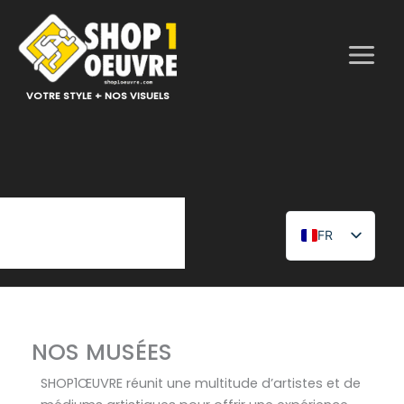
Aller
au
contenu
VOTRE STYLE + NOS VISUELS
FR
EN
NOS MUSÉES
SHOP1ŒUVRE réunit une multitude d’artistes et de