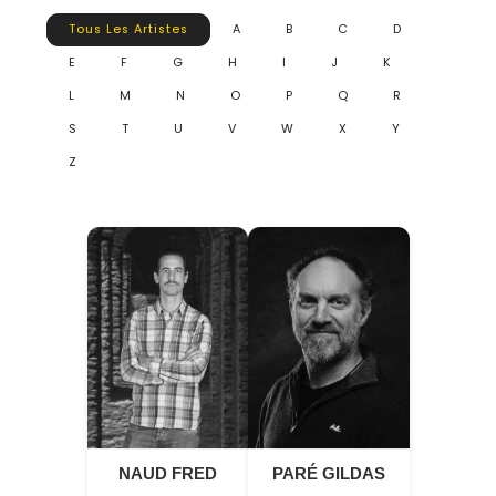
Tous Les Artistes
A
B
C
D
E
F
G
H
I
J
K
L
M
N
O
P
Q
R
S
T
U
V
W
X
Y
Z
NAUD FRED
PARÉ GILDAS